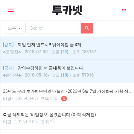
Toggle navigation
모두
[공지]
제일 먼저 반드시!! 읽어야할 글 3개
♣운영진♣
2018-07-30
댓글
(23)
조회 183167
[공지]
강의수강하면 ☞ 글내용이 보입니다.
♣운영진♣
2018-05-16
댓글
(19)
조회 57916
26년도 우리 투카병단만의 대불장 /2026년 8월 7일 가상화폐 시황 정보 기법입니다.
비평
2026-08-07
조회 236
N
⛔ 곧 삭제되는 '비밀정보' 올렸습니다.(아직 삭제전)
비평
2026-08-06
조회 26