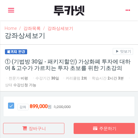
Toggle navigation
Home
강좌목록
강좌상세보기
강좌상세보기
맛보기
① (기법방 30일 - 패키지할인) 가상화폐 투자에 대하
여 & 고수가 가르치는 투자 초보를 위한 기초강의
ㆍ전문가
비평
ㆍ수강기간
30일
ㆍ커리큘럼
2회
ㆍ학습시간
2시간 3분
ㆍ
상태
수강신청 가능
899,000
원
1,200,000
강좌
장바구니
주문하기