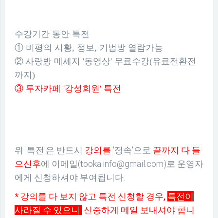
수강기간 동안 특전
① 비평의 시황, 정보, 기법방 열람가능
②
사랑방 메세지 '동영상' 무료수강(유료전환전
까지)
③
투자카페
'강성회원' 특전
위 '특전'은 반드시
강의를
'정속'으로
끝까지 다 들
으신후
에 이메일(tooka.info@gmail.com)로 운영자
에게 신청하셔야 부여됩니다.
* 강의를 다 보지 않고 특전 신청할 경우,
특전이
사라질 수 있으니
신중하게 메일 보내셔야 합니